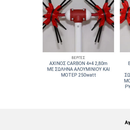
ΡΓΕΣ
ΒΕΡΓΕΣ
ΑΧΙΝΟΣ FULL
ΑΧΙΝΟΣ CARBON 4×4 2,80m
4 2,80m ΜΕ
ΜΕ ΣΩΛΗΝΑ ΑΛΟΥΜΙΝΙΟΥ ΚΑΙ
ΡΑΚΟΝΗΜΑ ΚΑΙ
ΜΟΤΕΡ 250watt
Σ
 ΚΑΡΒΟΥΝΑ ΜΕ
ΜΟ
ΡΟΦΩΝ (ΧΡΗΣΗ
Ρ
ΑΤΑΡΙΑ)
Αγ