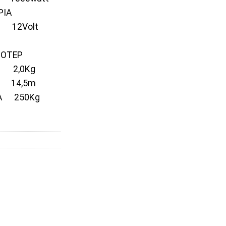
ΡΙΑ
 12Volt
ΜΟΤΕΡ
) 2,0Κg
14,5m
ΡΑ 250Kg